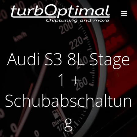
Zum
Inhalt
springen
Audi S3 8L Stage
1 +
Schubabschaltun
g