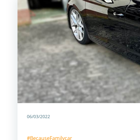
06/03/2022
#BecauseFamilycar